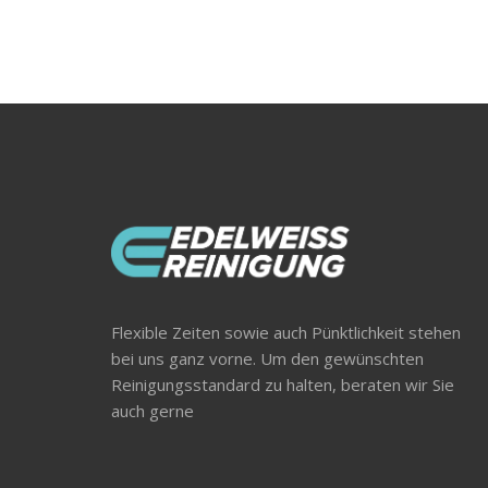
Flexible Zeiten sowie auch Pünktlichkeit stehen
bei uns ganz vorne. Um den gewünschten
Reinigungsstandard zu halten, beraten wir Sie
auch gerne