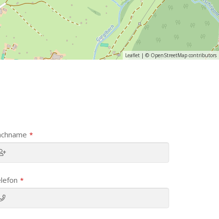
Leaflet
| ©
OpenStreetMap
contributors
achname
*
lefon
*