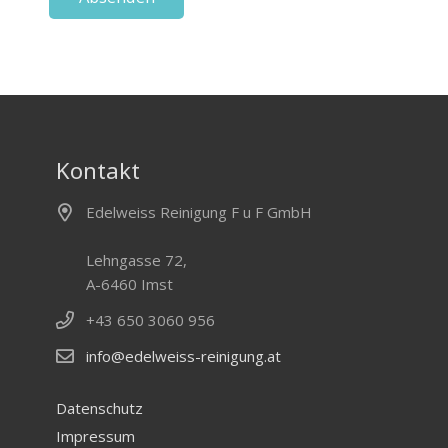
Dieses
Feld
sollte
nicht
ausgefüllt
Kontakt
werden
Edelweiss Reinigung F u F GmbH
Lehngasse 72,
A-6460 Imst
+43 650 3060 956
info@edelweiss-reinigung.at
Datenschutz
Impressum